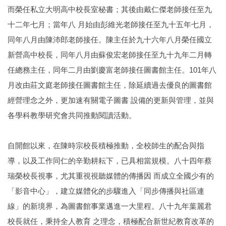
而榮任私立大明高中校長室秘書；其後由戴仁傑老師接任至九
十二年七月；當年八 月始由彭維光老師接任至九十五年七月，
同年八月由陳沛郎老師接任。陳主任於九十六年八月榮任國立
新營高中校長，同年八月由蘇俊宏老師接任至九十九年二月轉
任總務主任，同年二月由劉慶富老師接任圖書館主任。101年八
月改由莊文庭老師接任圖書館主任，除延續過去優良的圖書館
經營理念之外，更加速有關電子圖書 設備的更新與管理，並與
各學科教學研究會共同推動閱讀活動。
自開館以來，在陳時宗校長積極推動，全校師生的配合與指
導，以及工作同仁的辛勤耕耘下，已具相當規模。八十四年蔡
瑞榮校長視事，尤其重視視聽媒體的傳播因 而成立全國少有的
「影音中心」，建立媒體化的步驟進入「同步傳播與社區連
線」的新境界，為圖書館事業邁進一大里程。八十九年葉麗君
校長就任，秉持全人教育 之理念，積極配合新世紀教育改革的