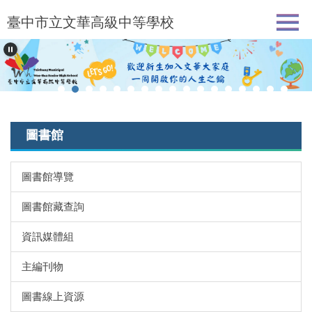
跳
臺中市立文華高級中等學校
到
主
要
內
容
區
圖書館
圖書館導覽
圖書館藏查詢
資訊媒體組
主編刊物
圖書線上資源