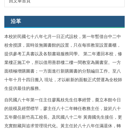
回文華首頁
沿革
本校於民國七十八年七月一日正式設校，第一年暫借台中二中
校舍授課，當時並無圖書館的設置，只在每班教室設置書櫃，
提供參考工具書以及各類書籍服務同學。 第二年遷回本校，修
業樓正施工中，所以借用善群樓二樓一間教室為圖書室。一方
面積極增購圖書；一方面進行新購圖書的分類編目工作。至八
十年十月十四日搬入 現址，才以嶄新的面貌正式營運為全校師
生提供最佳的服務。
自民國八十年第一任主任廖鳳枝先生任事經營，奠立本館今日
的規模及經營標竿，廖主任八十二年轉任教務主任，旋於八十
五年榮任新竹高工校長。及民國八十二年 黃壽國先生接任，更
充實館藏與追求管理現代化。黃主任於八十八年任滿退休，轉