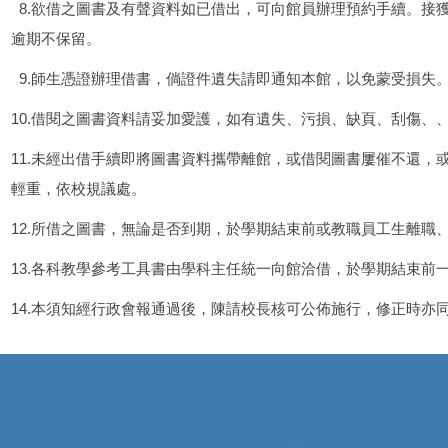
8.欲借之圖書及有聲資料如已借出，可向館員辦理預約手續。接
逾期不保留。
9.師生憑證辦理借書，倘證件遺失請即通知本館，以免蒙受損失
10.借閱之圖書資料請妥加愛護，如有遺失、污損、缺頁、刮傷、
11.未經出借手續即將圖書資料攜帶離館，或借閱圖書屢催不還，
輕重，依校規議處。
12.所借之圖書，無論是否到期，於學期結束前或教職員工生離職
13.各科教學參考工具書由學科主任統一向館洽借，於學期結束前一
14.本須知經行政會報通過後，陳請校長核可公佈施行，修正時亦