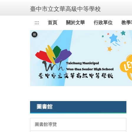
跳
臺中市立文華高級中等學校
到
主
:::
首頁
關於文華
行政單位
教學
要
內
容
區
圖書館
圖書館導覽